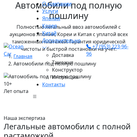
Автомобили под полную
О компании
Услуги
пошлину
Япония
Корея
Полностью легальный ввоз автомобилей с
Китай
аукционов Японии, Кореи и Китая с уплатой всех
Дополнительно
таможенных платежей. Гарантия юридической
+7 (953) 223-96-
чистоты и быстрой постановки на учет.
96
Доставка
Главная
Таможня
Автомобили под полную пошлину
Конструктор
Инспекция
10+
Контакты
Лет опыта
Наша экспертиза
Легальные автомобили с полной
растаможкой