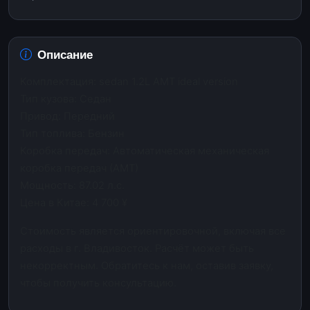
Описание
Комплектация: sedan 1.2L AMT ideal version
Тип кузова: Седан
Привод: Передний
Тип топлива: Бензин
Коробка передач: Автоматическая механическая
коробка передач (АМТ)
Мощность: 87.02 л.с.
Цена в Китае: 4 700 ¥
Стоимость является ориентировочной, включая все
расходы в г. Владивосток. Расчёт может быть
некорректным. Обратитесь к нам, оставив заявку,
чтобы получить консультацию.