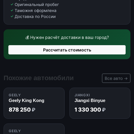
Оригинальный пробег
Таможня оформлена
Доставка по России
💰 Нужен расчёт доставки в ваш город?
Рассчитать стоимость
Похожие автомобили
Все авто →
🇨🇳
🇨🇳
GEELY
JIANGXI
Geely King Kong
Jiangxi Binyue
878 250
1 330 300
₽
₽
🇨🇳
GEELY