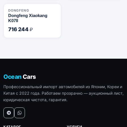
🇨🇳
DONGFENG
Dongfeng Xiaokang
K07II
716 244
₽
Ocean
Cars
Профессиональный импорт автомобилей из Японии, Кореи и
Китая с 2022 года. Работаем прозрачно — аукционный лист,
юридическая чистота, гарантия.