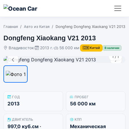
Главная
Авто из Китая
Dongfeng Dongfeng Xiaokang V21 2013
Dongfeng Xiaokang V21 2013
Владивосток
·
2013 г.
·
56 000 км
·
🇨🇳 Китай
В наличии
1
/
1
ГОД
ПРОБЕГ
2013
56 000 км
ДВИГАТЕЛЬ
КПП
997,0 куб.см ·
Механическая