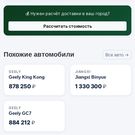
💰 Нужен расчёт доставки в ваш город?
Рассчитать стоимость
Похожие автомобили
Все авто →
🇨🇳
🇨🇳
GEELY
JIANGXI
Geely King Kong
Jiangxi Binyue
878 250
1 330 300
₽
₽
🇨🇳
GEELY
Geely GC7
884 212
₽