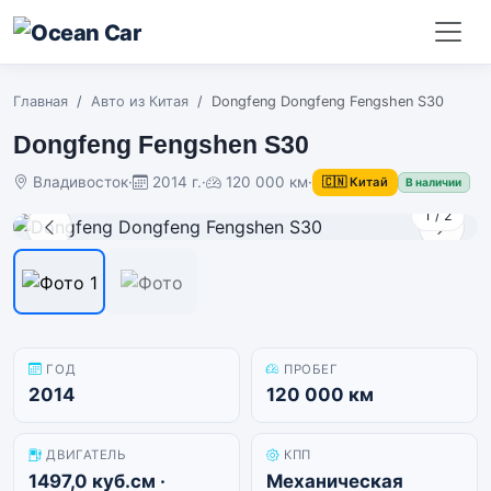
Главная
Авто из Китая
Dongfeng Dongfeng Fengshen S30
Dongfeng Fengshen S30
Владивосток
·
2014 г.
·
120 000 км
·
🇨🇳 Китай
В наличии
1
/
2
ГОД
ПРОБЕГ
2014
120 000 км
ДВИГАТЕЛЬ
КПП
1497,0 куб.см ·
Механическая